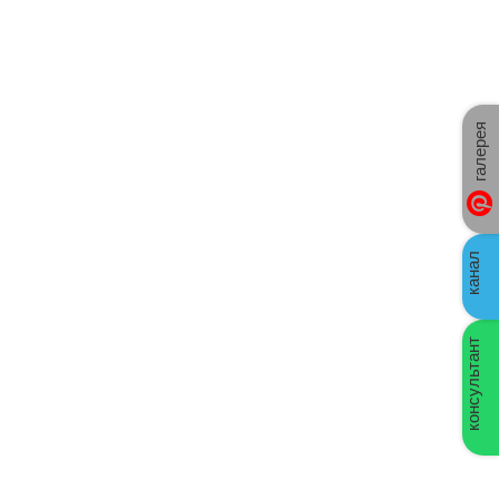
Отправить
галерея
канал
консультант
Выполненные объекты за
последнее время